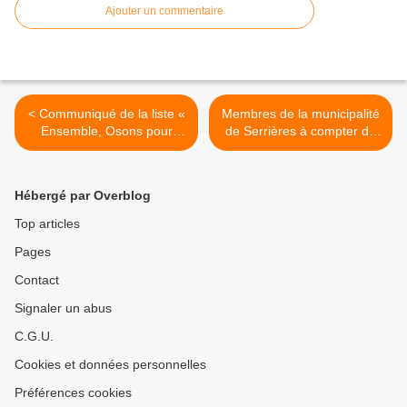
Ajouter un commentaire
< Communiqué de la liste «
Membres de la municipalité
Ensemble, Osons pour
de Serrières à compter du
Serrières » conduite par
22 mars 2026 >
Jean-Claude Cicilien
Hébergé par Overblog
Top articles
Pages
Contact
Signaler un abus
C.G.U.
Cookies et données personnelles
Préférences cookies