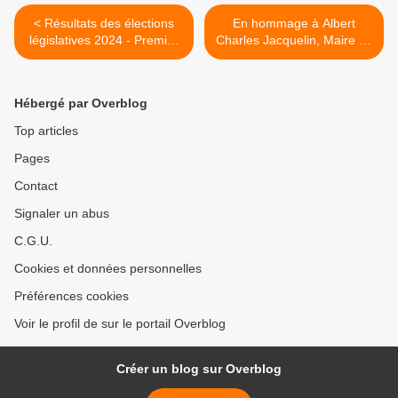
< Résultats des élections
En hommage à Albert
législatives 2024 - Premier
Charles Jacquelin, Maire de
tour -Deuxième
Serrières de 1953 à 1971 >
circonscription de l'Ardèche
Hébergé par Overblog
Top articles
Pages
Contact
Signaler un abus
C.G.U.
Cookies et données personnelles
Préférences cookies
Voir le profil de sur le portail Overblog
Créer un blog sur Overblog