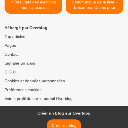
< Résultats des élections
Communiqué de la liste «
municipales et
Ensemble, Osons pour
communautaires à
Serrières » conduite par
Serrières
Jean-Claude Cicilien >
Hébergé par Overblog
Top articles
Pages
Contact
Signaler un abus
C.G.U.
Cookies et données personnelles
Préférences cookies
Voir le profil de sur le portail Overblog
Créer un blog sur Overblog
Créer un blog