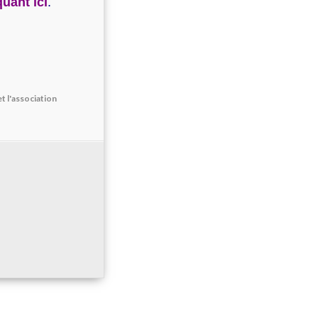
quant ici
.
t l'association