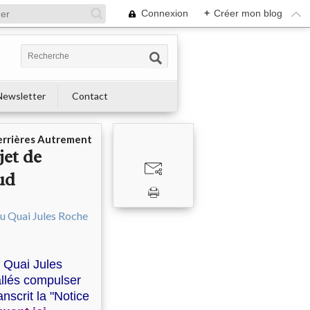
Connexion
+
Créer mon blog
Newsletter
Contact
errières Autrement
jet de
ud
 Quai Jules
llés compulser
nscrit la "Notice