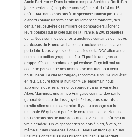
Annie Bert. <br /> Dans le même temps à Serrières, Récit d'un
jeune serrierois.( maquis de Vanosc) "La nuit du 14 au 15
août 1944, nous assistons à un spectacle fantastique. C'est
d'abord comme un formidable roulement de tonnerre, des
centaines, peut-être des milliers de bombardiers, lâchent
leurs bombes sur la côte sud de la France, a 200 kilomètres
de là. Nous sommes perchés à quelques centaines de mètres
au-dessus du Rhône, au balcon en quelque sorte, et la vue
porte loin. Nous voyons le feu d'artifice de la DCA allemande
comme de petites grappes de feu. Et parfois une grosse
grappe. C'est un bombardier qui explose. Et ça fait mal au
coeur de penser que des hommes se font tuer pour venir
nous libérer. Le ciel est rougeoyant comme si tout le Midi était
en feu. Ca dure toute la nuit.<br /> Le lendemain nous
apprenons que les alliés ont débarqué dans le Var et les
Alpes Maritimes, une armée Française commandée par le
général de Lattre de Tassigny.<br /> Les jours suivants la
retraite allemande est amorcée. Il y a du passage sur la
nationale 86 qui est à portée de notre mitrailleuse. Nous ne
nous privons pas de faire des cartons. Vers la fin août c'est la
vraie débâcle. On voit passer des soldats à pied, à vélo, et
même sur des charrettes à cheval ! Nous en tirons quelques
uns, mais on fait aussi des prisonniers, car ils se rendent