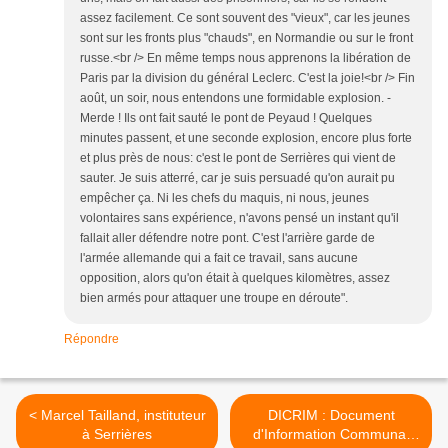
assez facilement. Ce sont souvent des "vieux", car les jeunes
sont sur les fronts plus "chauds", en Normandie ou sur le front
russe.<br /> En même temps nous apprenons la libération de
Paris par la division du général Leclerc. C'est la joie!<br /> Fin
août, un soir, nous entendons une formidable explosion. -
Merde ! Ils ont fait sauté le pont de Peyaud ! Quelques
minutes passent, et une seconde explosion, encore plus forte
et plus près de nous: c'est le pont de Serrières qui vient de
sauter. Je suis atterré, car je suis persuadé qu'on aurait pu
empêcher ça. Ni les chefs du maquis, ni nous, jeunes
volontaires sans expérience, n'avons pensé un instant qu'il
fallait aller défendre notre pont. C'est l'arrière garde de
l'armée allemande qui a fait ce travail, sans aucune
opposition, alors qu'on était à quelques kilomètres, assez
bien armés pour attaquer une troupe en déroute".
Répondre
< Marcel Tailland, instituteur
DICRIM : Document
à Serrières
d'Information Communal