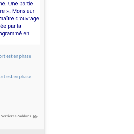
me. Une partie
ire ». Monsieur
maître d’ouvrage
tée par la
programmé en
e Serrières-Sablons