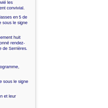
vié les
nt convivial.
classes en 5 de
e sous le signe
lement huit
 donné rendez-
e de Serrières.
 programme,
e sous le signe
n et leur