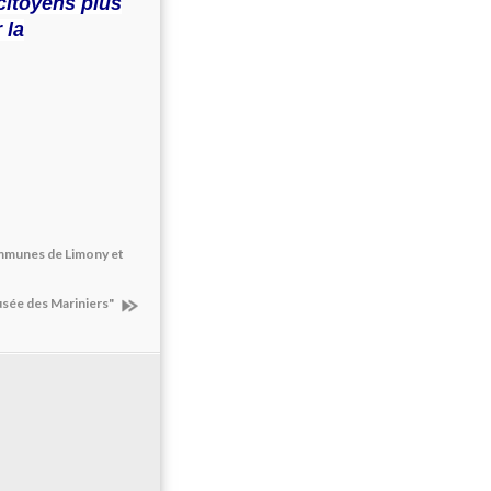
citoyens plus
 la
ommunes de Limony et
usée des Mariniers"