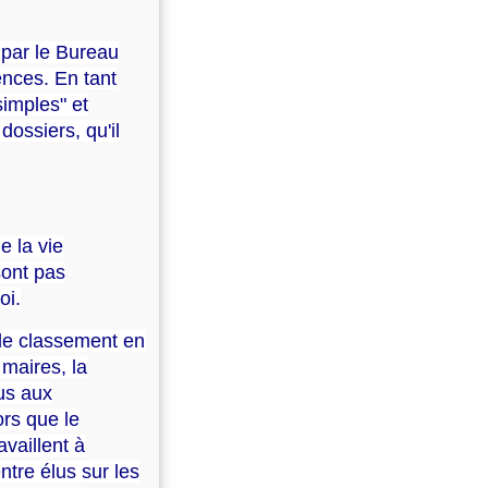
par le Bureau
ences. En tant
simples" et
dossiers, qu'il
e la vie
sont pas
oi.
 le classement en
 maires, la
us aux
rs que le
availlent à
tre élus sur les