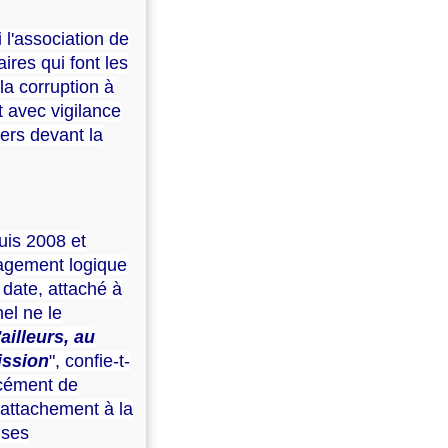
 l'association de
ires qui font les
 la corruption à
t avec vigilance
iers devant la
uis 2008 et
gagement logique
 date, attaché à
el ne le
ailleurs, au
ission
", confie-t-
orcément de
 attachement à la
 ses