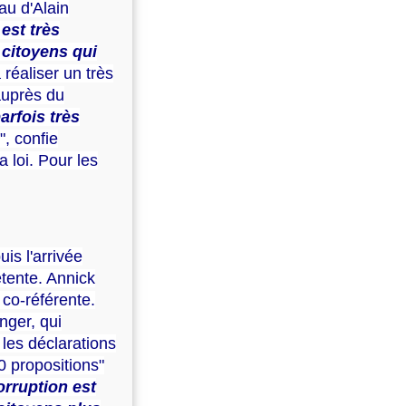
au d'Alain
est très
 citoyens qui
 réaliser un très
 auprès du
arfois très
", confie
a loi. Pour les
is l'arrivée
étente. Annick
 co-référente.
nger, qui
 les déclarations
0 propositions"
orruption est